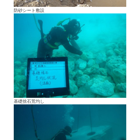
防砂シート敷設
基礎捨石荒均し