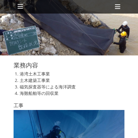
メインメニュー
コ
ヘ
ン
ッ
テ
ダ
ン
ツ
ー
へ
切
ス
キ
り
ッ
替
プ
業務内容
え
港湾土木工事業
土木建築工事業
磁気探査器等による海洋調査
海難船舶等の回収業
工事